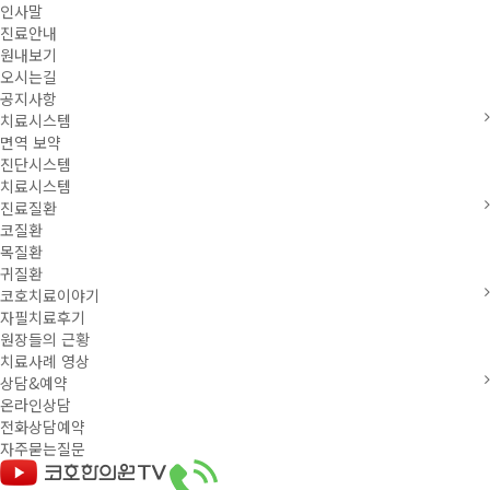
인사말
진료안내
원내보기
오시는길
공지사항
치료시스템
면역 보약
진단시스템
치료시스템
진료질환
코질환
목질환
귀질환
코호치료이야기
자필치료후기
원장들의 근황
치료사례 영상
상담&예약
온라인상담
전화상담예약
자주묻는질문