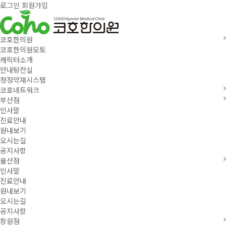
로그인
회원가입
코호한의원
코호한의원모토
캐릭터소개
안내탕전실
청정약재시스탬
코호네트워크
부산점
인사말
진료안내
원내보기
오시는길
공지사항
울산점
인사말
진료안내
원내보기
오시는길
공지사항
창원점