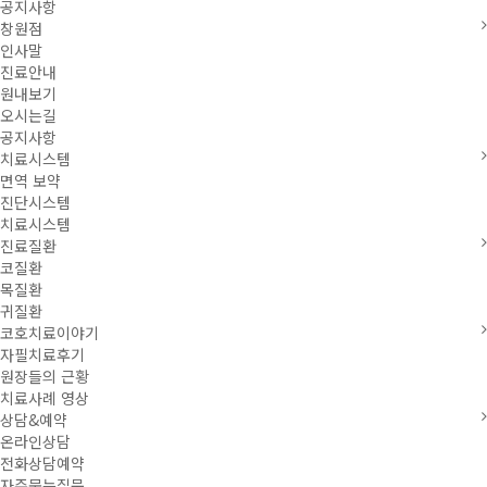
공지사항
창원점
인사말
진료안내
원내보기
오시는길
공지사항
치료시스템
면역 보약
진단시스템
치료시스템
진료질환
코질환
목질환
귀질환
코호치료이야기
자필치료후기
원장들의 근황
치료사례 영상
상담&예약
온라인상담
전화상담예약
자주묻는질문