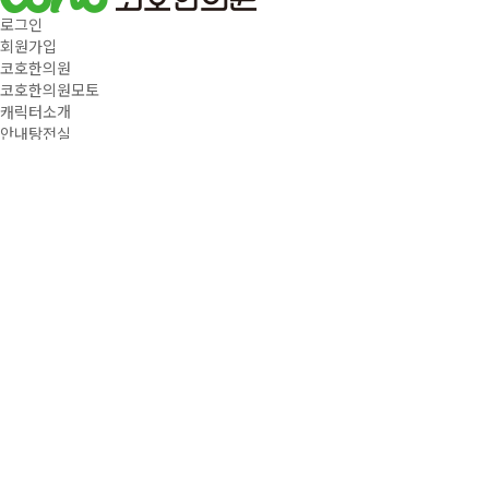
로그인
회원가입
코호한의원
코호한의원모토
캐릭터소개
안내탕전실
청정약재시스탬
코호네트워크
부산점
인사말
진료안내
원내보기
오시는길
공지사항
울산점
인사말
진료안내
원내보기
오시는길
공지사항
창원점
인사말