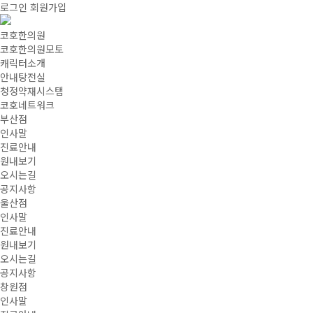
로그인
회원가입
코호한의원
코호한의원모토
캐릭터소개
안내탕전실
청정약재시스탬
코호네트워크
부산점
인사말
진료안내
원내보기
오시는길
공지사항
울산점
인사말
진료안내
원내보기
오시는길
공지사항
창원점
인사말