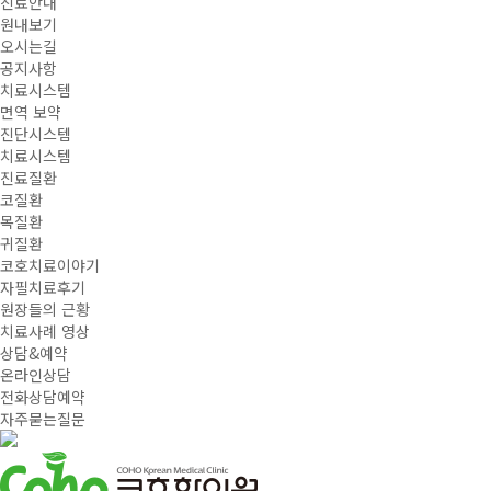
진료안내
원내보기
오시는길
공지사항
치료시스템
면역 보약
진단시스템
치료시스템
진료질환
코질환
목질환
귀질환
코호치료이야기
자필치료후기
원장들의 근황
치료사례 영상
상담&예약
온라인상담
전화상담예약
자주묻는질문